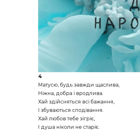
4
Матусю, будь завжди щаслива,
Ніжна, добра і вродлива.
Хай здійсняться всі бажання,
І збуваються сподівання.
Хай любов тебе зігріє,
І душа ніколи не старіє.