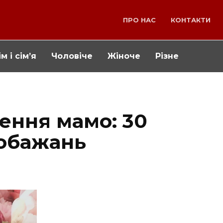
ПРО НАС
КОНТАКТИ
м і сім’я
Чоловіче
Жіноче
Різне
ення мамо: 30
обажань