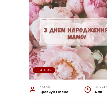
ДІМ І СІМ'Я
АВТОР
НА ЧИТ
Кравчук Олена
4 хв