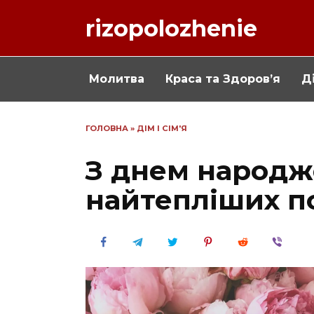
Перейти
rizopolozhenie
до
вмісту
Молитва
Краса та Здоров’я
Ді
ГОЛОВНА
»
ДІМ І СІМ'Я
З днем народж
найтепліших п