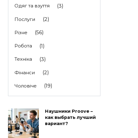
Одяг та взуття
(3)
Послуги
(2)
Різне
(56)
Робота
(1)
Техніка
(3)
Фінанси
(2)
Чоловіче
(19)
Наушники Proove –
как выбрать лучший
вариант?