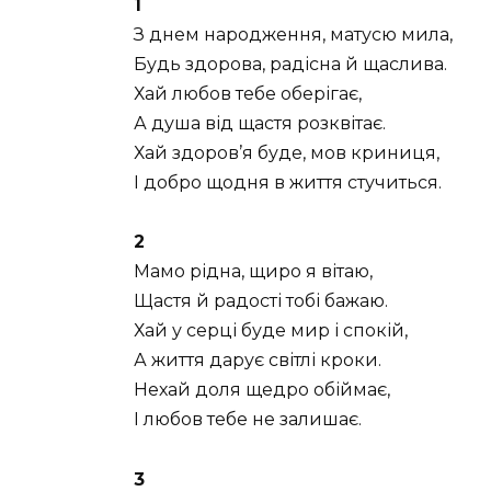
1
З днем народження, матусю мила,
Будь здорова, радісна й щаслива.
Хай любов тебе оберігає,
А душа від щастя розквітає.
Хай здоров’я буде, мов криниця,
І добро щодня в життя стучиться.
2
Мамо рідна, щиро я вітаю,
Щастя й радості тобі бажаю.
Хай у серці буде мир і спокій,
А життя дарує світлі кроки.
Нехай доля щедро обіймає,
І любов тебе не залишає.
3