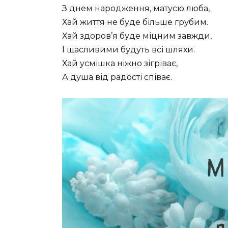
З днем народження, матусю люба,
Хай життя не буде більше грубим.
Хай здоров’я буде міцним завжди,
І щасливими будуть всі шляхи.
Хай усмішка ніжно зігріває,
А душа від радості співає.