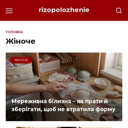
Перейти
rizopolozhenie
до
вмісту
ГОЛОВНА
Жіноче
ЖІНОЧЕ
Мереживна білизна – як прати й
зберігати, щоб не втратила форму