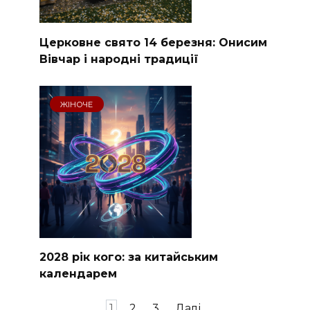
Церковне свято 14 березня: Онисим
Вівчар і народні традиції
ЖІНОЧЕ
2028 рік кого: за китайським
календарем
Пагінація
1
2
3
Далі