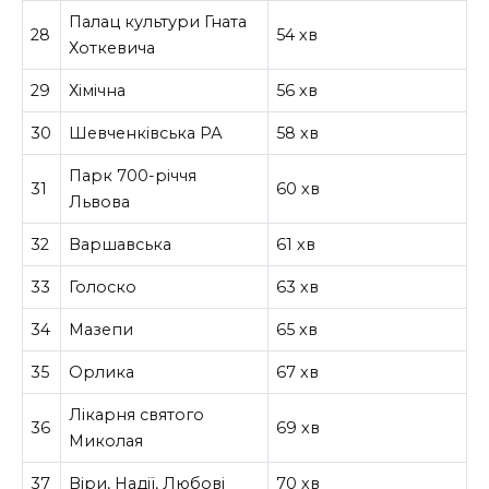
Палац культури Гната
28
54 хв
Хоткевича
29
Хімічна
56 хв
30
Шевченківська РА
58 хв
Парк 700-річчя
31
60 хв
Львова
32
Варшавська
61 хв
33
Голоско
63 хв
34
Мазепи
65 хв
35
Орлика
67 хв
Лікарня святого
36
69 хв
Миколая
37
Віри, Надії, Любові
70 хв