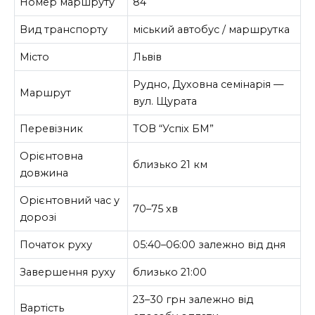
Номер маршруту
84
Вид транспорту
міський автобус / маршрутка
Місто
Львів
Рудно, Духовна семінарія —
Маршрут
вул. Щурата
Перевізник
ТОВ “Успіх БМ”
Орієнтовна
близько 21 км
довжина
Орієнтовний час у
70–75 хв
дорозі
Початок руху
05:40–06:00 залежно від дня
Завершення руху
близько 21:00
23–30 грн залежно від
Вартість