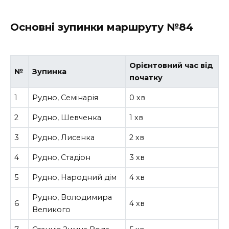
Основні зупинки маршруту №84
Орієнтовний час від
№
Зупинка
початку
1
Рудно, Семінарія
0 хв
2
Рудно, Шевченка
1 хв
3
Рудно, Лисенка
2 хв
4
Рудно, Стадіон
3 хв
5
Рудно, Народний дім
4 хв
Рудно, Володимира
6
4 хв
Великого