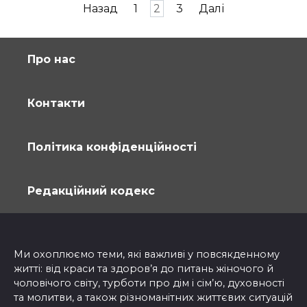
Пагінація
Назад
1
2
3
Далі
записів
Про нас
Контакти
Політика конфіденційності
Редакційний кодекс
Ми охоплюємо теми, які важливі у повсякденному
житті: від краси та здоров’я до питань жіночого й
чоловічого світу, турботи про дім і сім’ю, духовності
та молитви, а також різноманітних життєвих ситуацій