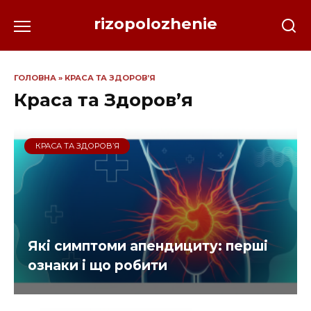
Перейти
rizopolozhenie
до
вмісту
ГОЛОВНА
»
КРАСА ТА ЗДОРОВ’Я
Краса та Здоров’я
КРАСА ТА ЗДОРОВ’Я
Які симптоми апендициту: перші
ознаки і що робити