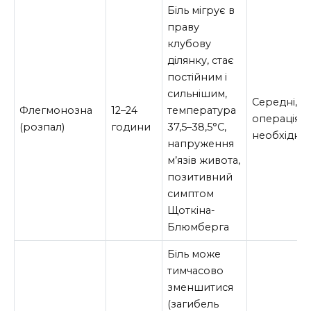
Біль мігрує в
праву
клубову
ділянку, стає
постійним і
сильнішим,
Середні,
Флегмонозна
12–24
температура
операція
(розпал)
години
37,5–38,5°C,
необхідна
напруження
м’язів живота,
позитивний
симптом
Щоткіна-
Блюмберга
Біль може
тимчасово
зменшитися
(загибель