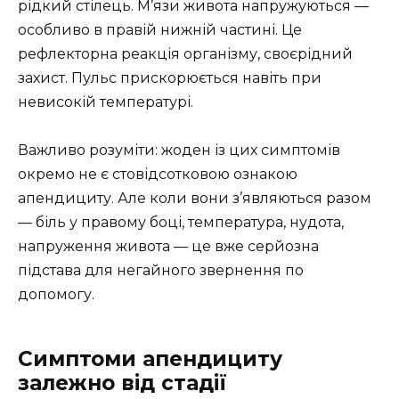
рідкий стілець. М’язи живота напружуються —
особливо в правій нижній частині. Це
рефлекторна реакція організму, своєрідний
захист. Пульс прискорюється навіть при
невисокій температурі.
Важливо розуміти: жоден із цих симптомів
окремо не є стовідсотковою ознакою
апендициту. Але коли вони з’являються разом
— біль у правому боці, температура, нудота,
напруження живота — це вже серйозна
підстава для негайного звернення по
допомогу.
Симптоми апендициту
залежно від стадії