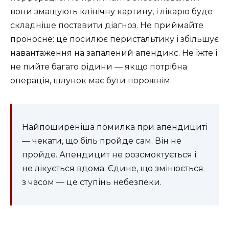
вони змащують клінічну картину, і лікарю буде
складніше поставити діагноз. Не приймайте
проносне: це посилює перистальтику і збільшує
навантаження на запалений апендикс. Не їжте і
не пийте багато рідини — якщо потрібна
операція, шлунок має бути порожнім.
Найпоширеніша помилка при апендициті
— чекати, що біль пройде сам. Він не
пройде. Апендицит не розсмоктується і
не лікується вдома. Єдине, що змінюється
з часом — це ступінь небезпеки.