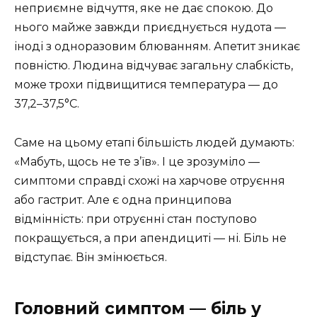
неприємне відчуття, яке не дає спокою. До
нього майже завжди приєднується нудота —
іноді з одноразовим блюванням. Апетит зникає
повністю. Людина відчуває загальну слабкість,
може трохи підвищитися температура — до
37,2–37,5°C.
Саме на цьому етапі більшість людей думають:
«Мабуть, щось не те з’їв». І це зрозуміло —
симптоми справді схожі на харчове отруєння
або гастрит. Але є одна принципова
відмінність: при отруєнні стан поступово
покращується, а при апендициті — ні. Біль не
відступає. Він змінюється.
Головний симптом — біль у