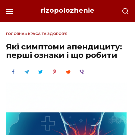
Перейти
rizopolozhenie
до
вмісту
ГОЛОВНА
»
КРАСА ТА ЗДОРОВ’Я
Які симптоми апендициту:
перші ознаки і що робити