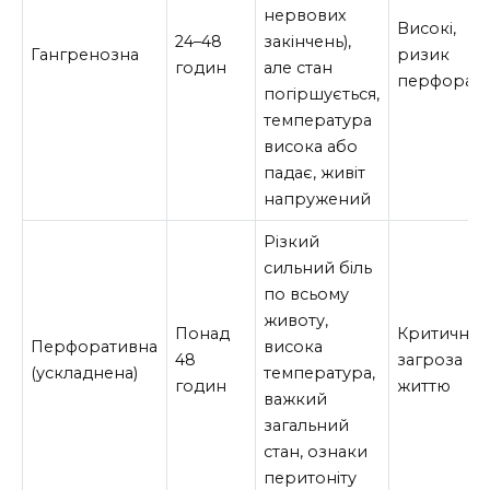
нервових
Високі,
24–48
закінчень),
Гангренозна
ризик
годин
але стан
перфораці
погіршується,
температура
висока або
падає, живіт
напружений
Різкий
сильний біль
по всьому
животу,
Понад
Критичні,
Перфоративна
висока
48
загроза
(ускладнена)
температура,
годин
життю
важкий
загальний
стан, ознаки
перитоніту