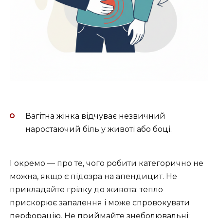
Вагітна жінка відчуває незвичний
наростаючий біль у животі або боці.
І окремо — про те, чого робити категорично не
можна, якщо є підозра на апендицит. Не
прикладайте грілку до живота: тепло
прискорює запалення і може спровокувати
перфорацію. Не приймайте знеболювальні: