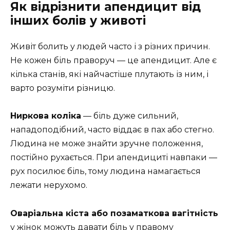
Як відрізнити апендицит від
інших болів у животі
Живіт болить у людей часто і з різних причин.
Не кожен біль праворуч — це апендицит. Але є
кілька станів, які найчастіше плутають із ним, і
варто розуміти різницю.
Ниркова коліка
— біль дуже сильний,
нападоподібний, часто віддає в пах або стегно.
Людина не може знайти зручне положення,
постійно рухається. При апендициті навпаки —
рух посилює біль, тому людина намагається
лежати нерухомо.
Оваріальна кіста або позаматкова вагітність
у жінок можуть давати біль у правому