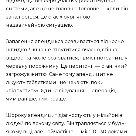
відомо, що він бере участь у роботі імунної
системи, але це не головне. Головне — коли він
запалюється, це стає хірургічною
надзвичайною ситуацією.
Запалення апендикса розвивається відносно
швидко. Якщо не втрутитися вчасно, стінка
відростка може розірватися, і вміст потрапить у
черевну порожнину. Це перитоніт — стан, який
загрожує життю. Саме тому апендицит не
лікують таблетками і не чекають, поки
«відпустить». Єдине лікування — операція, і
чим раніше, тим краще.
Щороку апендицит діагностують у мільйонів
людей по всьому світу. Він трапляється у будь-
якому віці, але найчастіше — між 10 і 30 роками.