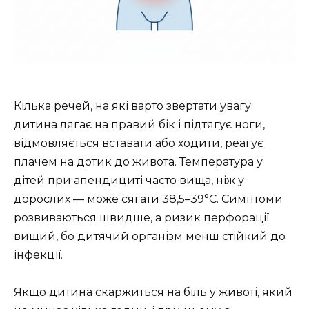
Кілька речей, на які варто звертати увагу:
дитина лягає на правий бік і підтягує ноги,
відмовляється вставати або ходити, реагує
плачем на дотик до живота. Температура у
дітей при апендициті часто вища, ніж у
дорослих — може сягати 38,5–39°C. Симптоми
розвиваються швидше, а ризик перфорації
вищий, бо дитячий організм менш стійкий до
інфекції.
Якщо дитина скаржиться на біль у животі, який