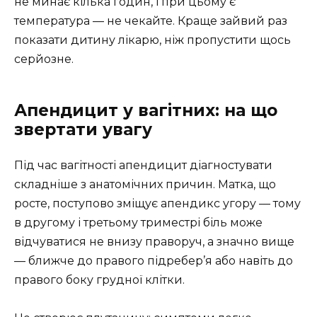
не минає кілька годин, і при цьому є
температура — не чекайте. Краще зайвий раз
показати дитину лікарю, ніж пропустити щось
серйозне.
Апендицит у вагітних: на що
звертати увагу
Під час вагітності апендицит діагностувати
складніше з анатомічних причин. Матка, що
росте, поступово зміщує апендикс угору — тому
в другому і третьому триместрі біль може
відчуватися не внизу праворуч, а значно вище
— ближче до правого підребер’я або навіть до
правого боку грудної клітки.