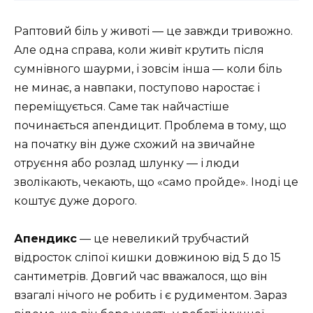
Раптовий біль у животі — це завжди тривожно.
Але одна справа, коли живіт крутить після
сумнівного шаурми, і зовсім інша — коли біль
не минає, а навпаки, поступово наростає і
переміщується. Саме так найчастіше
починається апендицит. Проблема в тому, що
на початку він дуже схожий на звичайне
отруєння або розлад шлунку — і люди
зволікають, чекають, що «само пройде». Іноді це
коштує дуже дорого.
Апендикс
— це невеликий трубчастий
відросток сліпої кишки довжиною від 5 до 15
сантиметрів. Довгий час вважалося, що він
взагалі нічого не робить і є рудиментом. Зараз