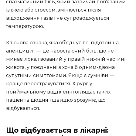
спазматичний біль, який зазвичай пов’язаний
із їжею або стресом, змінюється після
відходження газів і не супроводжується
температурою.
Ключова ознака, яка об’єднує всі підозри на
апендицит — це наростаючий біль, що не
минає, локалізований у правій нижній частині
живота, у поєднанні з хоча б одним-двома
супутніми симптомами. Якщо є сумніви —
краще перестрахуватися. Хірург у
приймальному відділенні оглядає таких
пацієнтів щодня і швидко зрозуміє, що
відбувається.
Що відбувається в лікарні: