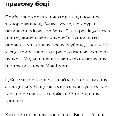
правому боці
Приблизно через кілька годин від початку
захворювання відбувається те, що хірурги
називають міграцією болю. Він переміщується з
центру живота або пупкової ділянки вниз і
вправо — у так звану праву клубову ділянку. Це
місце приблизно між правою тазовою кісткою і
пупком. Медики навіть мають точну назву для
цієї точки — точка Мак-Бурні.
Цей симптом — один із найхарактерніших для
апендициту. Якщо біль чітко локалізується саме
там і не минає — це серйозний привід для
тривоги.
Характер болю теж змінюється. Він стає більш