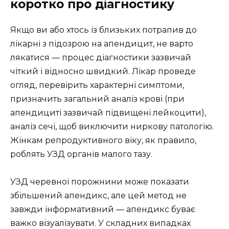
коротко про діагностику
Якщо ви або хтось із близьких потрапив до
лікарні з підозрою на апендицит, не варто
лякатися — процес діагностики зазвичай
чіткий і відносно швидкий. Лікар проведе
огляд, перевірить характерні симптоми,
призначить загальний аналіз крові (при
апендициті зазвичай підвищені лейкоцити),
аналіз сечі, щоб виключити ниркову патологію.
Жінкам репродуктивного віку, як правило,
роблять УЗД органів малого тазу.
УЗД черевної порожнини може показати
збільшений апендикс, але цей метод не
завжди інформативний — апендикс буває
важко візуалізувати. У складних випадках