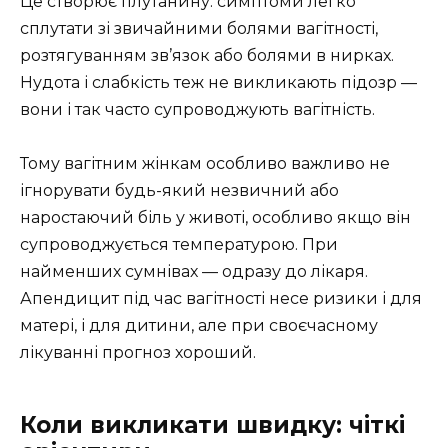
Це створює плутанину: симптоми легко
сплутати зі звичайними болями вагітності,
розтягуванням зв’язок або болями в нирках.
Нудота і слабкість теж не викликають підозр —
вони і так часто супроводжують вагітність.
Тому вагітним жінкам особливо важливо не
ігнорувати будь-який незвичний або
наростаючий біль у животі, особливо якщо він
супроводжується температурою. При
найменших сумнівах — одразу до лікаря.
Апендицит під час вагітності несе ризики і для
матері, і для дитини, але при своєчасному
лікуванні прогноз хороший.
Коли викликати швидку: чіткі