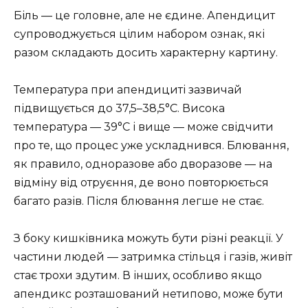
Біль — це головне, але не єдине. Апендицит
супроводжується цілим набором ознак, які
разом складають досить характерну картину.
Температура при апендициті зазвичай
підвищується до 37,5–38,5°C. Висока
температура — 39°C і вище — може свідчити
про те, що процес уже ускладнився. Блювання,
як правило, одноразове або дворазове — на
відміну від отруєння, де воно повторюється
багато разів. Після блювання легше не стає.
З боку кишківника можуть бути різні реакції. У
частини людей — затримка стільця і газів, живіт
стає трохи здутим. В інших, особливо якщо
апендикс розташований нетипово, може бути