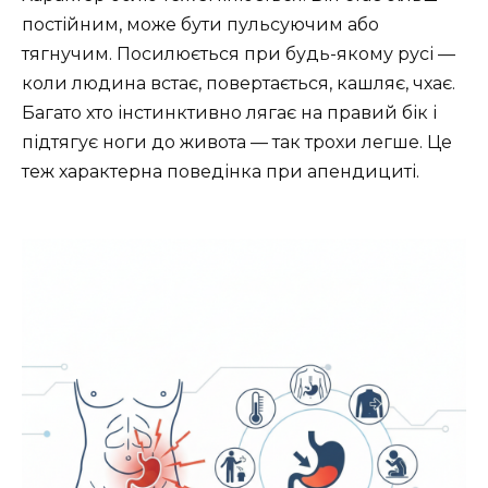
постійним, може бути пульсуючим або
тягнучим. Посилюється при будь-якому русі —
коли людина встає, повертається, кашляє, чхає.
Багато хто інстинктивно лягає на правий бік і
підтягує ноги до живота — так трохи легше. Це
теж характерна поведінка при апендициті.