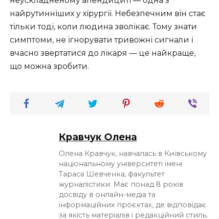
неускладненому апендициті — одна з
найрутинніших у хірургії. Небезпечним він стає
тільки тоді, коли людина зволікає. Тому знати
симптоми, не ігнорувати тривожні сигнали і
вчасно звертатися до лікаря — це найкраще,
що можна зробити.
Кравчук Олена
Олена Кравчук, навчалась в Київському
національному університеті імені
Тараса Шевченка, факультет
журналістики. Має понад 8 років
досвіду в онлайн-медіа та
інформаційних проєктах, де відповідає
за якість матеріалів і редакційний стиль.