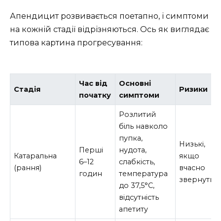
Апендицит розвивається поетапно, і симптоми
на кожній стадії відрізняються. Ось як виглядає
типова картина прогресування:
Час від
Основні
Стадія
Ризики
початку
симптоми
Розлитий
біль навколо
пупка,
Низькі,
Перші
нудота,
Катаральна
якщо
6–12
слабкість,
(рання)
вчасно
годин
температура
звернутис
до 37,5°C,
відсутність
апетиту