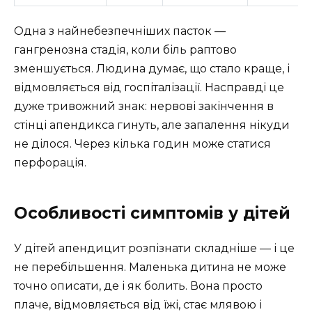
Одна з найнебезпечніших пасток —
гангренозна стадія, коли біль раптово
зменшується. Людина думає, що стало краще, і
відмовляється від госпіталізації. Насправді це
дуже тривожний знак: нервові закінчення в
стінці апендикса гинуть, але запалення нікуди
не ділося. Через кілька годин може статися
перфорація.
Особливості симптомів у дітей
У дітей апендицит розпізнати складніше — і це
не перебільшення. Маленька дитина не може
точно описати, де і як болить. Вона просто
плаче, відмовляється від їжі, стає млявою і