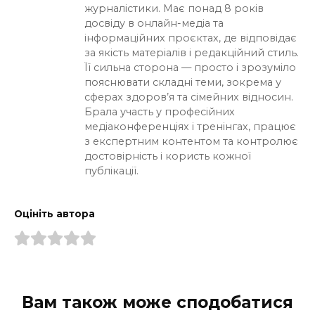
журналістики. Має понад 8 років
досвіду в онлайн-медіа та
інформаційних проєктах, де відповідає
за якість матеріалів і редакційний стиль.
Її сильна сторона — просто і зрозуміло
пояснювати складні теми, зокрема у
сферах здоров’я та сімейних відносин.
Брала участь у професійних
медіаконференціях і тренінгах, працює
з експертним контентом та контролює
достовірність і користь кожної
публікації.
Оцініть автора
Вам також може сподобатися