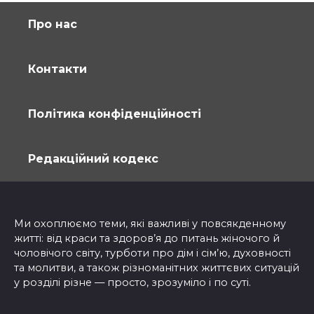
Про нас
Контакти
Політика конфіденційності
Редакційний кодекс
Ми охоплюємо теми, які важливі у повсякденному
житті: від краси та здоров’я до питань жіночого й
чоловічого світу, турботи про дім і сім’ю, духовності
та молитви, а також різноманітних життєвих ситуацій
у розділі різне — просто, зрозуміло і по суті.