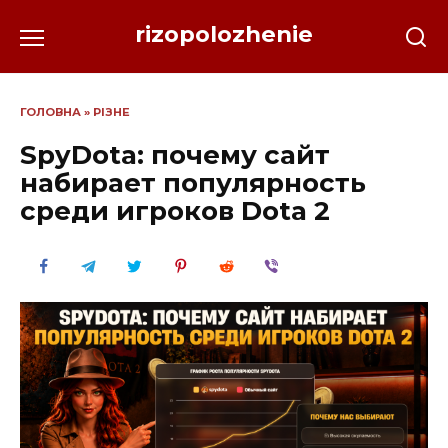
Перейти
rizopolozhenie
до
вмісту
ГОЛОВНА
»
РІЗНЕ
SpyDota: почему сайт
набирает популярность
среди игроков Dota 2