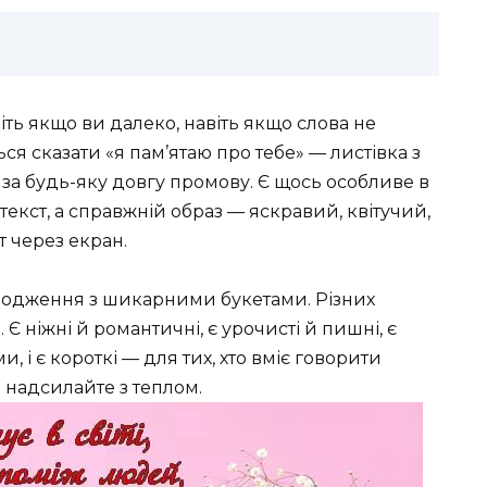
віть якщо ви далеко, навіть якщо слова не
ься сказати «я пам’ятаю про тебе» — листівка з
за будь-яку довгу промову. Є щось особливе в
текст, а справжній образ — яскравий, квітучий,
т через екран.
народження з шикарними букетами. Різних
. Є ніжні й романтичні, є урочисті й пишні, є
, і є короткі — для тих, хто вміє говорити
і надсилайте з теплом.