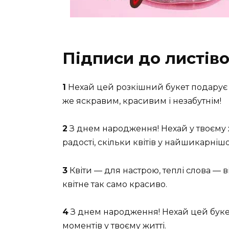
Підписи до листіво
1
Нехай цей розкішний букет подарує 
же яскравим, красивим і незабутнім!
2
З днем народження! Нехай у твоєму ж
радості, скільки квітів у найшикарнішо
3
Квіти — для настрою, теплі слова — 
квітне так само красиво.
4
З днем народження! Нехай цей буке
моментів у твоєму житті.