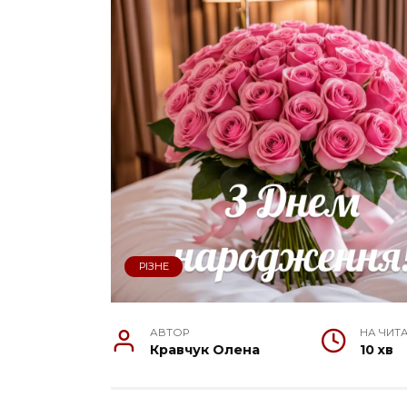
РІЗНЕ
АВТОР
НА ЧИТ
Кравчук Олена
10 хв