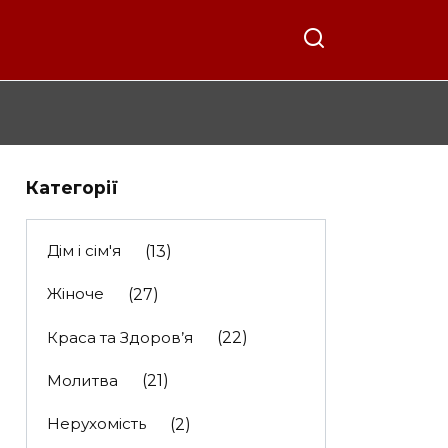
Категорії
Дім і сім'я
(13)
Жіноче
(27)
Краса та Здоров’я
(22)
Молитва
(21)
Нерухомість
(2)