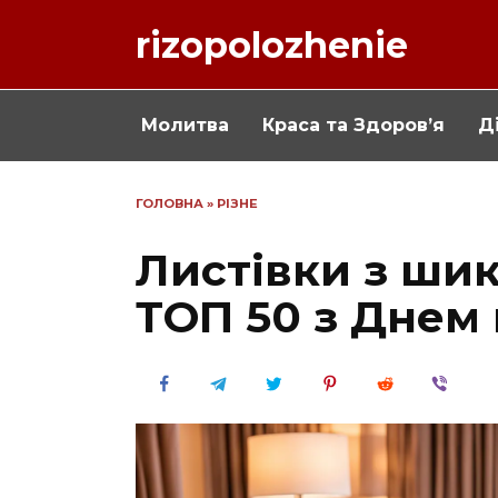
Перейти
rizopolozhenie
до
вмісту
Молитва
Краса та Здоров’я
Ді
ГОЛОВНА
»
РІЗНЕ
Листівки з ши
ТОП 50 з Днем