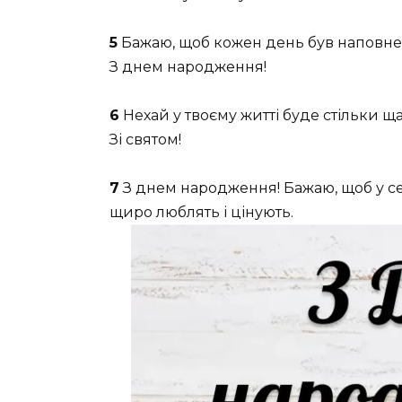
5
Бажаю, щоб кожен день був наповне
З днем народження!
6
Нехай у твоєму житті буде стільки ща
Зі святом!
7
З днем народження! Бажаю, щоб у сер
щиро люблять і цінують.