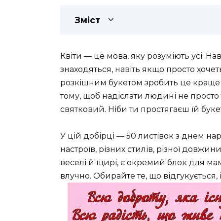
Зміст
Квіти — це мова, яку розуміють усі. На
знаходяться, навіть якщо просто хочет
розкішним букетом зробить це краще 
тому, щоб надіслати людині не просто 
святковий. Ніби ти простягаєш їй буке
У цій добірці — 50 листівок з днем 
настроїв, різних стилів, різної довжини
веселі й щирі, є окремий блок для мами
влучно. Обирайте те, що відгукується, 