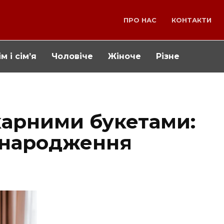
ПРО НАС
КОНТАКТИ
м і сім’я
Чоловіче
Жіноче
Різне
карними букетами:
 народження