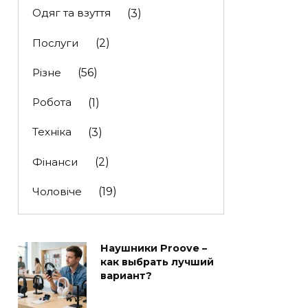
Одяг та взуття
(3)
Послуги
(2)
Різне
(56)
Робота
(1)
Техніка
(3)
Фінанси
(2)
Чоловіче
(19)
Наушники Proove –
как выбрать лучший
вариант?