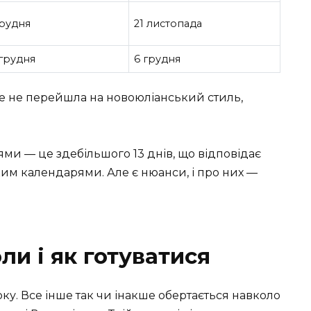
грудня
21 листопада
 грудня
6 грудня
е не перейшла на новоюліанський стиль,
ями — це здебільшого 13 днів, що відповідає
ким календарями. Але є нюанси, і про них —
ли і як готуватися
у. Все інше так чи інакше обертається навколо