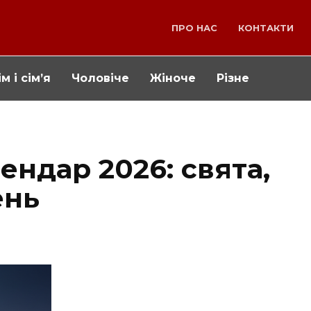
ПРО НАС
КОНТАКТИ
м і сім’я
Чоловіче
Жіноче
Різне
ндар 2026: свята,
ень