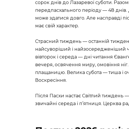
сорок днів до Лазаревої суботи. Разом
передпасхального періоду — 48 днів. 
може здатися довго. Але насправді піс
має свій характер.
Страсний тиждень — останній тижде
найсуворіший і найзосередженіший ч
вівторок і середа — дні читання Єван
вечеря, освячення миру, омовіння ніг
плащаницю. Велика субота — тиша і очі
Воскресіння.
Після Пасхи настає Світлий тиждень — 
звичайні середа і п’ятниця. Церква рад