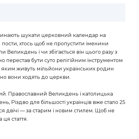
чинають шукати церковний календар на
 пости, хтось щоб не пропустити іменини
ли Великдень і чи збігається він цього разу з
 перестав бути суто релігійним інструментом
у, яким живуть мільйони українських родин
рно вони ходять до церкви.
авий. Православний Великдень і католицька
нь, Різдво для більшості українців вже стало 25
ься двічі — за старим і новим стилем. Щоб не
 ця стаття.