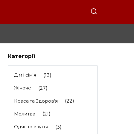
Категорії
Дім і сім'я
(13)
Жіноче
(27)
Краса та Здоров’я
(22)
Молитва
(21)
Одяг та взуття
(3)