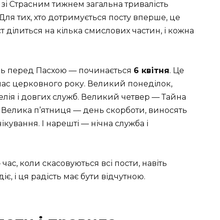
 зі Страсним тижнем загальна тривалість
Для тих, хто дотримується посту вперше, це
т ділиться на кілька смислових частин, і кожна
нь перед Пасхою — починається
6 квітня
. Це
ас церковного року. Великий понеділок,
гелія і довгих служб. Великий четвер — Тайна
. Велика п’ятниця — день скорботи, виносять
кування. І нарешті — нічна служба і
час, коли скасовуються всі пости, навіть
іє, і ця радість має бути відчутною.