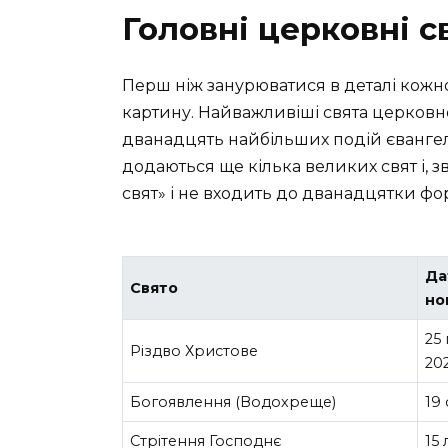
Головні церковні с
Перш ніж занурюватися в деталі кожно
картину. Найважливіші свята церковног
дванадцять найбільших подій євангель
додаються ще кілька великих свят і, зв
свят» і не входить до дванадцятки фо
Да
Свято
но
25 
Різдво Христове
20
Богоявлення (Водохреще)
19 
Стрітення Господнє
15