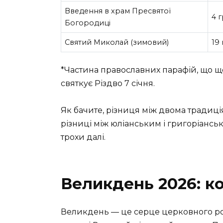
Введення в храм Пресвятої
4 
Богородиці
Святий Миколай (зимовий)
19
*Частина православних парафій, що щ
святкує Різдво 7 січня.
Як бачите, різниця між двома традиці
різниці між юліанським і григоріансь
трохи далі.
Великдень 2026: ко
Великдень — це серце церковного рок