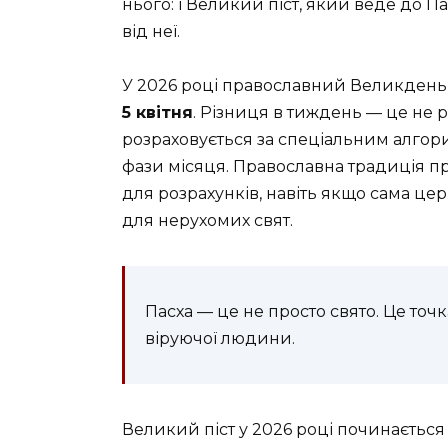
нього: і Великий піст, який веде до Па
від неї.
У 2026 році православний Великдень
5 квітня
. Різниця в тиждень — це не р
розраховується за спеціальним алгор
фази місяця. Православна традиція 
для розрахунків, навіть якщо сама ц
для нерухомих свят.
Пасха — це не просто свято. Це точка
віруючої людини.
Великий піст у 2026 році починаєтьс