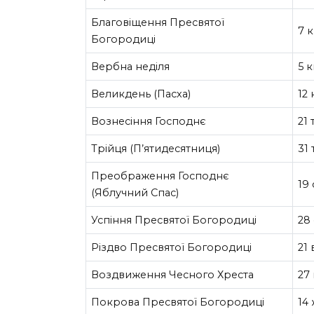
Благовіщення Пресвятої
7 к
Богородиці
Вербна неділя
5 к
Великдень (Пасха)
12 
Вознесіння Господнє
21
Трійця (П’ятидесятниця)
31
Преображення Господнє
19
(Яблучний Спас)
Успіння Пресвятої Богородиці
28
Різдво Пресвятої Богородиці
21
Воздвиження Чесного Хреста
27
Покрова Пресвятої Богородиці
14