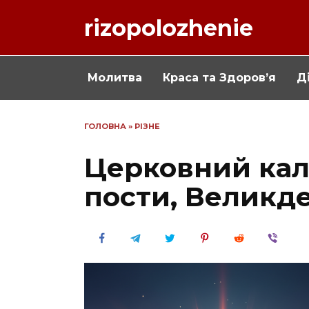
Перейти
rizopolozhenie
до
вмісту
Молитва
Краса та Здоров’я
Ді
ГОЛОВНА
»
РІЗНЕ
Церковний кале
пости, Великд