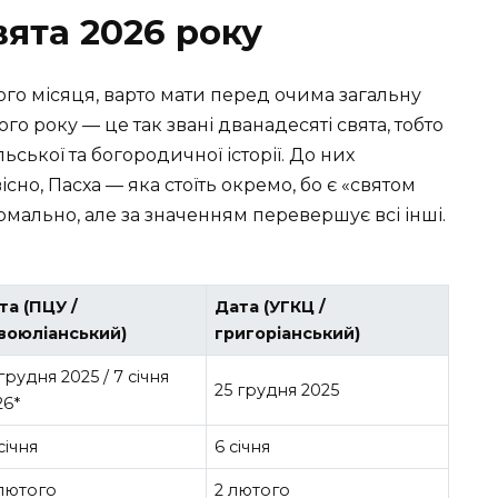
вята 2026 року
го місяця, варто мати перед очима загальну
о року — це так звані дванадесяті свята, тобто
ської та богородичної історії. До них
існо, Пасха — яка стоїть окремо, бо є «святом
рмально, але за значенням перевершує всі інші.
та (ПЦУ /
Дата (УГКЦ /
воюліанський)
григоріанський)
грудня 2025 / 7 січня
25 грудня 2025
26*
січня
6 січня
 лютого
2 лютого