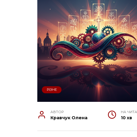
РІЗНЕ
АВТОР
НА ЧИТ
Кравчук Олена
10 хв