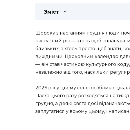
Зміст
Щороку з настанням грудня люди по
наступний рік — хтось щоб спланувати
близьких, а хтось просто щоб знати, ко
вихідними. Церковний календар давно
— він став частиною культурного код
незалежно від того, наскільки регуля
2026 рік у цьому сенсі особливо цік
Пасха цього разу розходяться на тижде
грудня, а деякі свята досі відзначают
заплутатися у всьому цьому, і написана