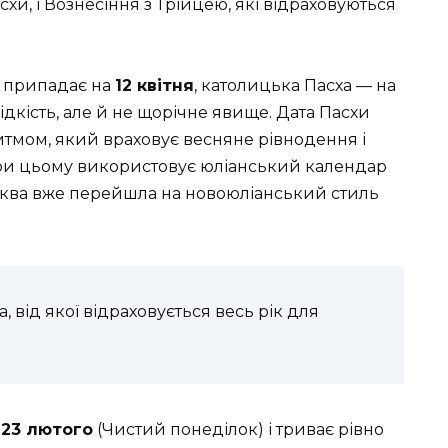
схи, і Вознесіння з Трійцею, які відраховуються
 припадає на
12 квітня
, католицька Пасха — на
ідкість, але й не щорічне явище. Дата Пасхи
итмом, який враховує весняне рівнодення і
при цьому використовує юліанський календар
ерква вже перейшла на новоюліанський стиль
, від якої відраховується весь рік для
я
23 лютого
(Чистий понеділок) і триває рівно