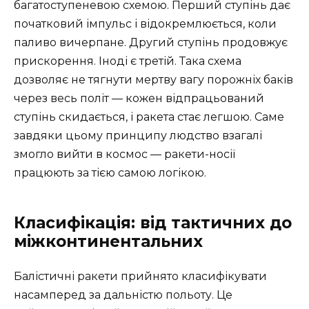
багатоступеневою схемою. Перший ступінь дає
початковий імпульс і відокремлюється, коли
паливо вичерпане. Другий ступінь продовжує
прискорення. Іноді є третій. Така схема
дозволяє не тягнути мертву вагу порожніх баків
через весь політ — кожен відпрацьований
ступінь скидається, і ракета стає легшою. Саме
завдяки цьому принципу людство взагалі
змогло вийти в космос — ракети-носії
працюють за тією самою логікою.
Класифікація: від тактичних до
міжконтинентальних
Балістичні ракети прийнято класифікувати
насамперед за дальністю польоту. Це