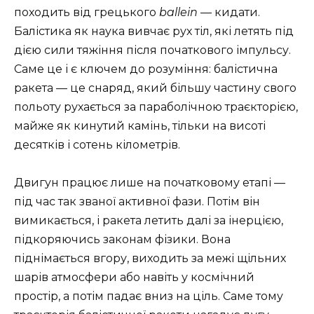
походить від грецького
ballein
— кидати.
Балістика як наука вивчає рух тіл, які летять під
дією сили тяжіння після початкового імпульсу.
Саме це і є ключем до розуміння: балістична
ракета — це снаряд, який більшу частину свого
польоту рухається за параболічною траєкторією,
майже як кинутий камінь, тільки на висоті
десятків і сотень кілометрів.
Двигун працює лише на початковому етапі —
під час так званої активної фази. Потім він
вимикається, і ракета летить далі за інерцією,
підкоряючись законам фізики. Вона
піднімається вгору, виходить за межі щільних
шарів атмосфери або навіть у космічний
простір, а потім падає вниз на ціль. Саме тому