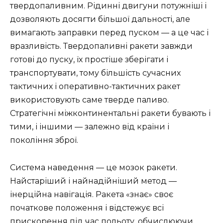
твердопаливним. Рідинні двигуни потужніші і
дозволяють досягти більшої дальності, але
вимагають заправки перед пуском — а це час і
вразливість. Твердопаливні ракети завжди
готові до пуску, їх простіше зберігати і
транспортувати, тому більшість сучасних
тактичних і оперативно-тактичних ракет
використовують саме тверде паливо.
Стратегічні міжконтинентальні ракети бувають і
тими, і іншими — залежно від країни і
покоління зброї.
Система наведення — це мозок ракети.
Найстаріший і найнадійніший метод —
інерційна навігація. Ракета «знає» своє
початкове положення і відстежує всі
прискорення під час польоту, обчислюючи