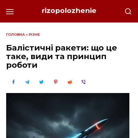
Перейти
rizopolozhenie
до
вмісту
ГОЛОВНА
»
РІЗНЕ
Балістичні ракети: що це
таке, види та принцип
роботи