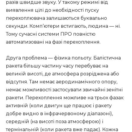
разів швидше звуку. У такому режимі від
виявлення цілі до необхідності пуску
перехоплювача залишаються буквально
секунди. Комп’ютери встигають, людина — ні.
Тому сучасні системи ПРО повністю
автоматизовані на фазі перехоплення.
Друга проблема — фізика польоту. Балістична
ракета більшу частину часу перебуває на
великій висоті, де атмосфера розріджена або
відсутня. Там немає аеродинамічного опору,
немає можливості застосувати звичайні зенітні
ракети. Перехоплення можливе на трьох фазах:
активній (коли двигун ще працює і ракету
добре видно в інфрачервоному діапазоні),
середній (на висоті поза атмосферою) і
термінальній (коли ракета вже падає). Кожна