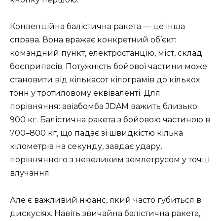
Конвенційна балістична ракета — це інша
справа. Вона вражає конкретний об’єкт:
командний пункт, електростанцію, міст, склад
боєприпасів. Потужність бойової частини може
становити від кількасот кілограмів до кількох
тонн у тротиловому еквіваленті. Для
порівняння: авіабомба JDAM важить близько
900 кг. Балістична ракета з бойовою частиною в
700–800 кг, що падає зі швидкістю кілька
кілометрів на секунду, завдає удару,
порівнянного з невеликим землетрусом у точці
влучання.
Але є важливий нюанс, який часто губиться в
дискусіях. Навіть звичайна балістична ракета,