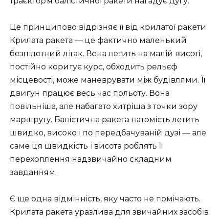
траєкторія балістичної ракети нагадує дугу.
Це принципово відрізняє її від крилатої ракети.
Крилата ракета — це фактично маленький
безпілотний літак. Вона летить на малій висоті,
постійно коригує курс, обходить рельєф
місцевості, може маневрувати між будівлями. Її
двигун працює весь час польоту. Вона
повільніша, але набагато хитріша з точки зору
маршруту. Балістична ракета натомість летить
швидко, високо і по передбачуваній дузі — але
саме ця швидкість і висота роблять її
перехоплення надзвичайно складним
завданням.
Є ще одна відмінність, яку часто не помічають.
Крилата ракета уразлива для звичайних засобів