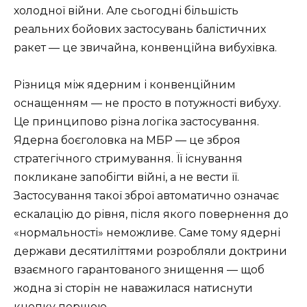
холодної війни. Але сьогодні більшість
реальних бойових застосувань балістичних
ракет — це звичайна, конвенційна вибухівка.
Різниця між ядерним і конвенційним
оснащенням — не просто в потужності вибуху.
Це принципово різна логіка застосування.
Ядерна боєголовка на МБР — це зброя
стратегічного стримування. Її існування
покликане запобігти війні, а не вести її.
Застосування такої зброї автоматично означає
ескалацію до рівня, після якого повернення до
«нормальності» неможливе. Саме тому ядерні
держави десятиліттями розробляли доктрини
взаємного гарантованого знищення — щоб
жодна зі сторін не наважилася натиснути
кнопку першою.