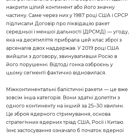
накрити цілий континент або його значну
частину. Саме через них у 1987 році США і СРСР
підписали Договір про ліквідацію ракет
середньої і меншої дальності (ДРСМД) — угоду,
яка на десятиліття прибрала цей клас зброї з
арсеналів двох наддержав. У 2019 році США
вийшли з договору, звинувативши Росію в
його порушенні. Відтоді гонка озброєнь у
цьому сегменті фактично відновилася.
Міжконтинентальні балістичні ракети — це вже
зовсім інша категорія. Вони здатні долетіти з
одного континенту на інший за 25–30 хвилин.
Це зброя ядерного стримування, основа
стратегічних ядерних тріад США, Росії і Китаю.
Їхнє застосування означало б початок ядерної