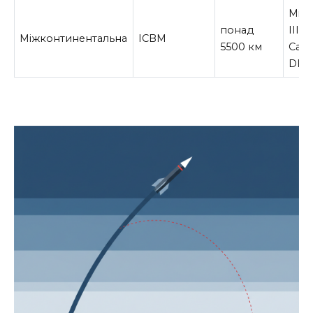
Min
понад
III, 
Міжконтинентальна
ICBM
5500 км
Сарм
DF-4