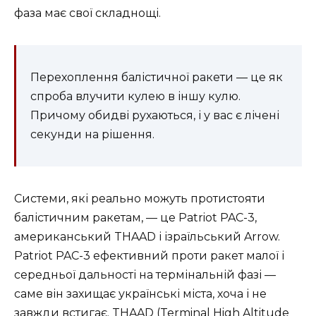
фаза має свої складнощі.
Перехоплення балістичної ракети — це як
спроба влучити кулею в іншу кулю.
Причому обидві рухаються, і у вас є лічені
секунди на рішення.
Системи, які реально можуть протистояти
балістичним ракетам, — це Patriot PAC-3,
американський THAAD і ізраїльський Arrow.
Patriot PAC-3 ефективний проти ракет малої і
середньої дальності на термінальній фазі —
саме він захищає українські міста, хоча і не
завжди встигає. THAAD (Terminal High Altitude