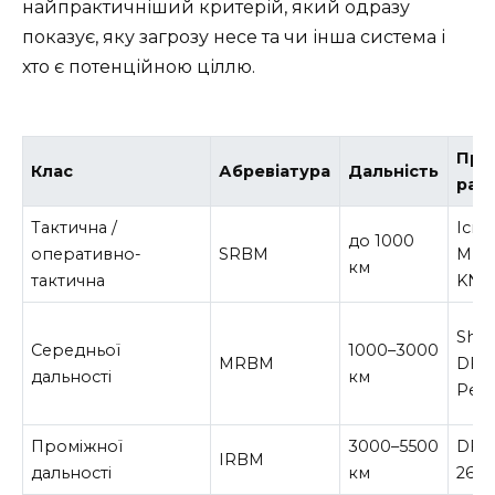
найпрактичніший критерій, який одразу
показує, яку загрозу несе та чи інша система і
хто є потенційною ціллю.
При
Клас
Абревіатура
Дальність
рак
Тактична /
Іска
до 1000
оперативно-
SRBM
М, A
км
тактична
KN-
Shah
Середньої
1000–3000
MRBM
DF-2
дальності
км
Pers
Проміжної
3000–5500
DF-2
IRBM
дальності
км
26 Р