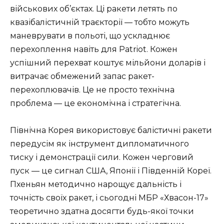
військових об’єктах. Ці ракети летять по
квазібалістичній траєкторії — тобто можуть
маневрувати в польоті, що ускладнює
перехоплення навіть для Patriot. Кожен
успішний перехват коштує мільйони доларів і
витрачає обмежений запас ракет-
перехоплювачів. Це не просто технічна
проблема — це економічна і стратегічна.
Північна Корея використовує балістичні ракети
передусім як інструмент дипломатичного
тиску і демонстрації сили. Кожен черговий
пуск — це сигнал США, Японії і Південній Кореї.
Пхеньян методично нарощує дальність і
точність своїх ракет, і сьогодні МБР «Хвасон-17»
теоретично здатна досягти будь-якої точки