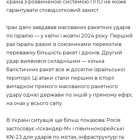
країна з розвиненою системою ППО не може
гарантувати стовідсотковий захист.
Іран двічі завдавав масованих ракетних ударів
по Ізраїлю — у квітні і жовтні 2024 року. Перший
раз Ізраїль разом із союзниками перехопив
переважну більшість ракет і дронів. Другий
удар виявився складнішим — кілька
балістичних ракет все ж досягли ізраїльської
території. Ці атаки стали першим в історії
випадком прямого масованого ракетного
удару однієї держави по іншій у прямому ефірі,
на очах у всього світу.
В Україні ситуація ще більш показова. Росія
застосовує «Іскандер-М» і північнокорейські
KN-23 для ударів по містах, інфраструктурі та