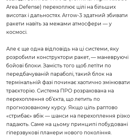
Area Defense) перехоплює цілі на більших
висотах і дальностях. Arrow-3 здатний збивати
ракети навіть за межами атмосфери — у
космосі.
Але є ще одна відповідь на ці системи, яку
розробили конструктори ракет, — маневруючі
бойові блоки. Замість того щоб летіти по
передбачуваній параболі, такий блок на
термінальній фазі починає хаотично змінювати
траєкторію. Система ПРО розрахована на
перехоплення об’єкта, що летить по
прогнозованому курсу. Якщо ціль раптово
«стрибає» вбік — шанси на перехоплення різко
падають. Саме на цьому принципі побудовані
гіперзвукові планери нового покоління.