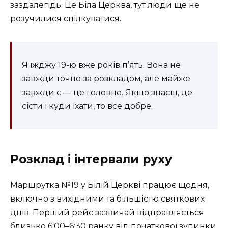
заздалегідь. Це Біла Церква, тут люди ще не
розучилися спілкуватися.
Я їжджу 19-ю вже років п’ять. Вона не
завжди точно за розкладом, але майже
завжди є — це головне. Якщо знаєш, де
сісти і куди їхати, то все добре.
Розклад і інтервали руху
Маршрутка №19 у Білій Церкві працює щодня,
включно з вихідними та більшістю святкових
днів. Перший рейс зазвичай відправляється
близько 6:00–6:30 ранку від початкової зупинки.