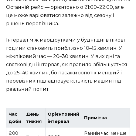
Останній рейс — орієнтовно о 21:00–22:00, але
це може варіюватися залежно від сезону і
рішень перевізника.
Інтервал між маршрутками у будні дні в пікові
години становить приблизно 10–15 хвилин. У
міжпіковий час — 20–30 хвилин. У вихідні та
святкові дні інтервал, як правило, збільшується
до 25–40 хвилин, бо пасажиропотік менший і
перевізник підлаштовує кількість машин під
реальний попит.
Час
День
Орієнтовний
Примітка
доби
тижня
інтервал
6:00
Ранній час, менше