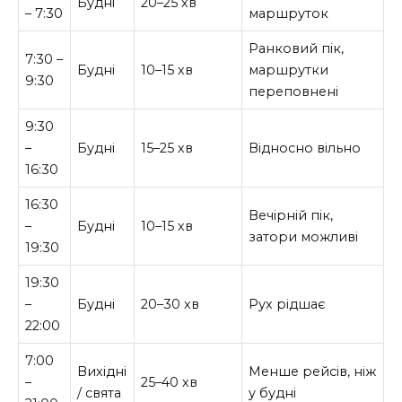
Будні
20–25 хв
– 7:30
маршруток
Ранковий пік,
7:30 –
Будні
10–15 хв
маршрутки
9:30
переповнені
9:30
–
Будні
15–25 хв
Відносно вільно
16:30
16:30
Вечірній пік,
–
Будні
10–15 хв
затори можливі
19:30
19:30
–
Будні
20–30 хв
Рух рідшає
22:00
7:00
Вихідні
Менше рейсів, ніж
–
25–40 хв
/ свята
у будні